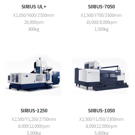
SIRIUS UL+
SIRIUS-7050
X1,050/Y600/Z550mm
X1,500/Y700/Z600mm
20,000rpm
10,000/8,000rpm
800kg
1,500kg
SIRIUS-1250
SIRIUS-1050
X2,500/Y1,250/Z750mm
X2,500/Y1,050/Z850mm
8,000(12,000)rpm
8,000(12,000)rpm
5,000kg
5,000kg