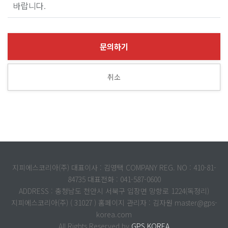
바랍니다.
문의하기
취소
지피에스코리아(주) 대표이사 : 김영택 COMPANY REG. NO : 410-81-
84735 대표전화 : 041-587-0600
ADDRESS : 충청남도 천안시 서북구 입장면 망향로 1224(독정리)
지피에스코리아(주) ( 31027 ) 홈페이지 관리자 : 김자원 master@gps-
korea.com
All Rights Reserved by
GPS KOREA